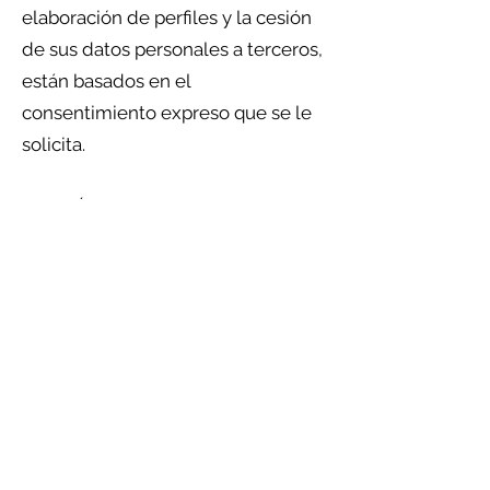
elaboración de perfiles y la cesión
de sus datos personales a terceros,
están basados en el
consentimiento expreso que se le
solicita.
¿A QUÉ TERCEROS PODEMOS
COMUNICAR LOS DATOS?
Con el fin de ofrecerle un servicio
de calidad, José García Valverde se
encuentra obligado a facilitar
determinados datos de sus
usuarios a otras empresas que
colaboran con la prestación del
servicio (transportistas, entidades